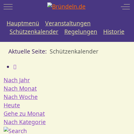
Mobile Menu Toggle
Off
Hauptmenü
Veranstaltungen
Schützenkalender
Regelungen
Historie
Aktuelle Seite:
Schützenkalender
Nach Jahr
Nach Monat
Nach Woche
Heute
Gehe zu Monat
Nach Kategorie