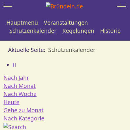
Mobile Menu Toggle
Off
Hauptmenü
Veranstaltungen
Schützenkalender
Regelungen
Historie
Aktuelle Seite:
Schützenkalender
Nach Jahr
Nach Monat
Nach Woche
Heute
Gehe zu Monat
Nach Kategorie