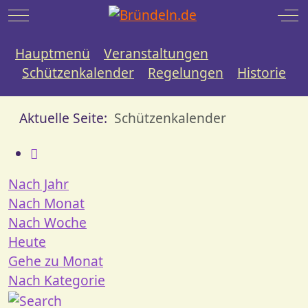
Mobile Menu Toggle
Off
Hauptmenü
Veranstaltungen
Schützenkalender
Regelungen
Historie
Aktuelle Seite:
Schützenkalender
Nach Jahr
Nach Monat
Nach Woche
Heute
Gehe zu Monat
Nach Kategorie